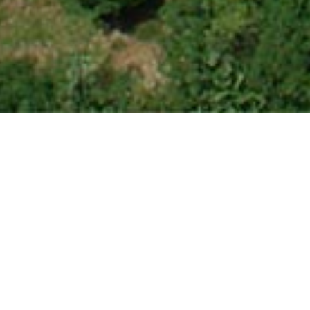
HOTEL
PANORAMA
Seit 1978 schon als Pizzeria und Lebensmittelges
Hotel erweitert, wo im Laufe der folgende
Ferienwohnungen entstanden, wie von Anfang an unt
Die Hotelanlage befindet sich in Tremosine, 600 m