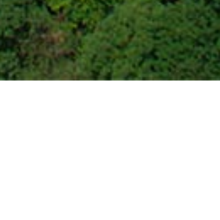
chäft bestehend, wurde 1990 zum
Sie betreten die Hotelhalle und 
n Jahre kontinuierlich auch
Begegnungen und treffen auf ei
er familiärer Führung.
Brunnens beruhigt nach der lange
 ue.M. auf einer wunderschönen,
Das familiär geführte Hotel-Res